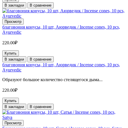
В закладки
В сравнение
Просмотр
благовония конусы, 10 шт, Аюрведик / Incense cones, 10 pcs,
Аyurvedic
220.00₽
Купить
В закладки
В сравнение
благовония конусы, 10 шт, Аюрведик / Incense cones, 10 pcs,
Аyurvedic
Образуют большое количество стелящегося дыма...
220.00₽
Купить
В закладки
В сравнение
Просмотр