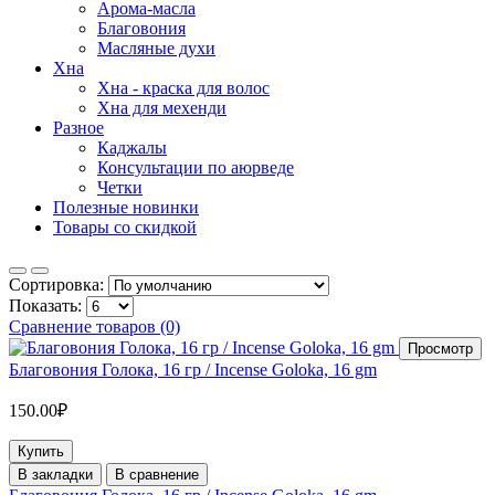
Арома-масла
Благовония
Масляные духи
Хна
Хна - краска для волос
Хна для мехенди
Разное
Каджалы
Консультации по аюрведе
Четки
Полезные новинки
Товары со скидкой
Сортировка:
Показать:
Сравнение товаров (0)
Просмотр
Благовония Голока, 16 гр / Incense Goloka, 16 gm
150.00₽
Купить
В закладки
В сравнение