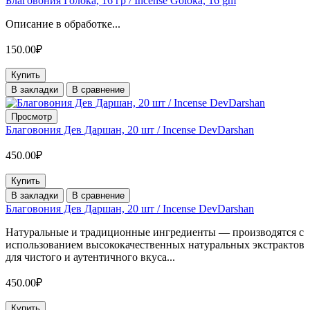
Благовония Голока, 16 гр / Incense Goloka, 16 gm
Описание в обработке...
150.00₽
Купить
В закладки
В сравнение
Просмотр
Благовония Дев Даршан, 20 шт / Incense DevDarshan
450.00₽
Купить
В закладки
В сравнение
Благовония Дев Даршан, 20 шт / Incense DevDarshan
Натуральные и традиционные ингредиенты — производятся с
использованием высококачественных натуральных экстрактов
для чистого и аутентичного вкуса...
450.00₽
Купить