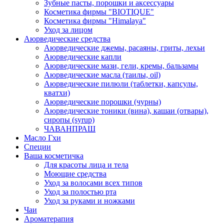
Зубные пасты, порошки и аксессуары
Косметика фирмы "BIOTIQUE"
Косметика фирмы "Himalaya"
Уход за лицом
Аюрведические средства
Аюрведические джемы, расаяны, гриты, лехьи
Аюрведические капли
Аюрведические мази, гели, кремы, бальзамы
Аюрведические масла (таилы, оil)
Аюрведические пилюли (таблетки, капсулы,
кватхи)
Аюрведические порошки (чурны)
Аюрведические тоники (вина), кашаи (отвары),
сиропы (syrup)
ЧАВАНПРАШ
Масло Гхи
Специи
Ваша косметичка
Для красоты лица и тела
Моющие средства
Уход за волосами всех типов
Уход за полостью рта
Уход за руками и ножками
Чаи
Ароматерапия