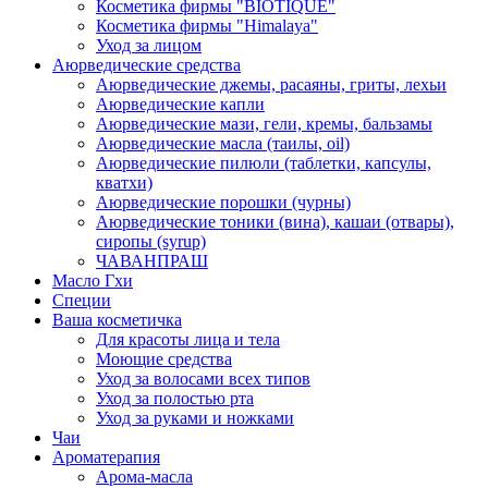
Косметика фирмы "BIOTIQUE"
Косметика фирмы "Himalaya"
Уход за лицом
Аюрведические средства
Аюрведические джемы, расаяны, гриты, лехьи
Аюрведические капли
Аюрведические мази, гели, кремы, бальзамы
Аюрведические масла (таилы, оil)
Аюрведические пилюли (таблетки, капсулы,
кватхи)
Аюрведические порошки (чурны)
Аюрведические тоники (вина), кашаи (отвары),
сиропы (syrup)
ЧАВАНПРАШ
Масло Гхи
Специи
Ваша косметичка
Для красоты лица и тела
Моющие средства
Уход за волосами всех типов
Уход за полостью рта
Уход за руками и ножками
Чаи
Ароматерапия
Арома-масла