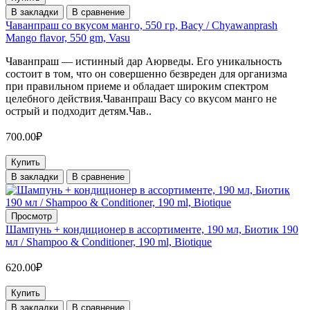
В закладки
В сравнение
Чаванпраш со вкусом манго, 550 гр, Васу / Chyawanprash
Mango flavor, 550 gm, Vasu
Чаванпраш — истинный дар Аюрведы. Его уникальность
состоит в том, что он совершенно безвреден для организма
при правильном приеме и обладает широким спектром
целебного действия.Чаванпраш Васу со вкусом манго не
острый и подходит детям.Чав..
700.00₽
Купить
В закладки
В сравнение
Просмотр
Шампунь + кондиционер в ассортименте, 190 мл, Биотик 190
мл / Shampoo & Conditioner, 190 ml, Biotique
620.00₽
Купить
В закладки
В сравнение