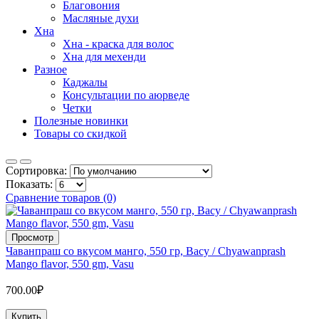
Благовония
Масляные духи
Хна
Хна - краска для волос
Хна для мехенди
Разное
Каджалы
Консультации по аюрведе
Четки
Полезные новинки
Товары со скидкой
Сортировка:
Показать:
Сравнение товаров (0)
Просмотр
Чаванпраш со вкусом манго, 550 гр, Васу / Chyawanprash
Mango flavor, 550 gm, Vasu
700.00₽
Купить