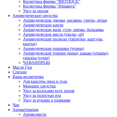
Косметика фирмы "BIOTIQUE"
Косметика фирмы "Himalaya"
Уход за лицом
Аюрведические средства
Аюрведические джемы, расаяны, гриты, лехьи
Аюрведические капли
Аюрведические мази, гели, кремы, бальзамы
Аюрведические масла (таилы, оil)
Аюрведические пилюли (таблетки, капсулы,
кватхи)
Аюрведические порошки (чурны)
Аюрведические тоники (вина), кашаи (отвары),
сиропы (syrup)
ЧАВАНПРАШ
Масло Гхи
Специи
Ваша косметичка
Для красоты лица и тела
Моющие средства
Уход за волосами всех типов
Уход за полостью рта
Уход за руками и ножками
Чаи
Ароматерапия
Арома-масла