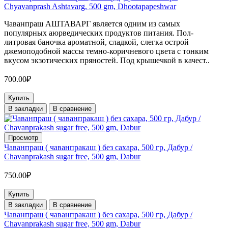
Chyavanprash Ashtavarg, 500 gm, Dhootapapeshwar
Чаванпраш АШТАВАРГ является одним из самых
популярных аюрведических продуктов питания. Пол-
литровая баночка ароматной, сладкой, слегка острой
джемоподобной массы темно-коричневого цвета с тонким
вкусом экзотических пряностей. Под крышечкой в качест..
700.00₽
Купить
В закладки
В сравнение
Просмотр
Чаванпраш ( чаванпракаш ) без сахара, 500 гр, Дабур /
Chavanprakash sugar free, 500 gm, Dabur
750.00₽
Купить
В закладки
В сравнение
Чаванпраш ( чаванпракаш ) без сахара, 500 гр, Дабур /
Chavanprakash sugar free, 500 gm, Dabur