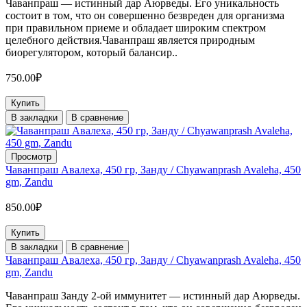
Чаванпраш — истинный дар Аюрведы. Его уникальность
состоит в том, что он совершенно безвреден для организма
при правильном приеме и обладает широким спектром
целебного действия.Чаванпраш является природным
биорегулятором, который балансир..
750.00₽
Купить
В закладки
В сравнение
Просмотр
Чаванпраш Авалеха, 450 гр, Занду / Chyawanprash Avaleha, 450
gm, Zandu
850.00₽
Купить
В закладки
В сравнение
Чаванпраш Авалеха, 450 гр, Занду / Chyawanprash Avaleha, 450
gm, Zandu
Чаванпраш Занду 2-ой иммунитет — истинный дар Аюрведы.