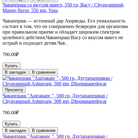
Чаванпраш со вкусом манго, 550 гр, Васу / Chyawanprash
Mango flavor, 550 gm, Vasu
Чаванпраш — истинный дар Аюрведы. Его уникальность
состоит в том, что он совершенно безвреден для организма
при правильном приеме и обладает широким спектром
целебного действия.Чаванпраш Васу со вкусом манго не
острый и подходит детям.Чав..
700.00₽
Купить
В закладки
В сравнение
Просмотр
Чаванпраш "Аштаварг ", 500 гр, Дхутапапешвар /
Chyavanprash Ashtavarg, 500 gm, Dhootapapeshwar
700.00₽
Купить
В закладки
В сравнение
Чаванпраш "Аштаварг ", 500 гр, Дхутапапешвар /