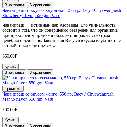
В закладки
В сравнение
Чаванпраш со вкусом клубники, 550 гр, Васу / Chyawanprash
Strawberry flavor, 550 gm, Vasu
Чаванпраш — истинный дар Аюрведы. Его уникальность
состоит в том, что он совершенно безвреден для организма
при правильном приеме и обладает широким спектром
целебного действия.Чаванпраш Васу со вкусом клубники не
острый и подходит детям...
650.00₽
Купить
В закладки
В сравнение
Просмотр
Чаванпраш со вкусом манго, 550 гр, Васу / Chyawanprash
Mango flavor, 550 gm, Vasu
700.00₽
Купить
В закладки
В сравнение