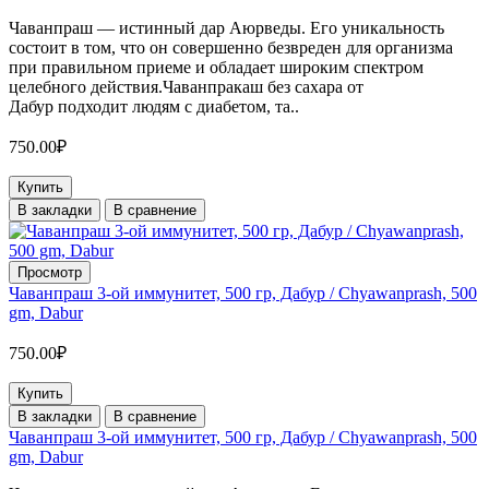
Чаванпраш — истинный дар Аюрведы. Его уникальность
состоит в том, что он совершенно безвреден для организма
при правильном приеме и обладает широким спектром
целебного действия.Чаванпракаш без сахара от
Дабур подходит людям с диабетом, та..
750.00₽
Купить
В закладки
В сравнение
Просмотр
Чаванпраш 3-ой иммунитет, 500 гр, Дабур / Chyawanprash, 500
gm, Dabur
750.00₽
Купить
В закладки
В сравнение
Чаванпраш 3-ой иммунитет, 500 гр, Дабур / Chyawanprash, 500
gm, Dabur