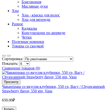
Благовония
Масляные духи
Хна
Хна - краска для волос
Хна для мехенди
Разное
Каджалы
Консультации по аюрведе
Четки
Полезные новинки
Товары со скидкой
Сортировка:
Показать:
Сравнение товаров (0)
Просмотр
Чаванпраш со вкусом клубники, 550 гр, Васу / Chyawanprash
Strawberry flavor, 550 gm, Vasu
650.00₽
Купить