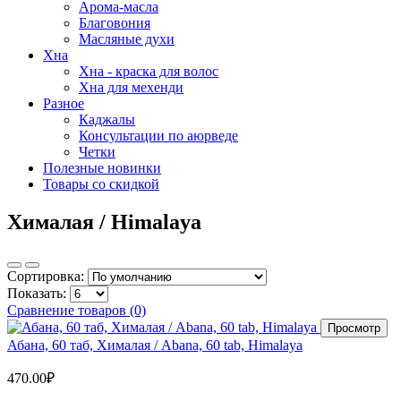
Арома-масла
Благовония
Масляные духи
Хна
Хна - краска для волос
Хна для мехенди
Разное
Каджалы
Консультации по аюрведе
Четки
Полезные новинки
Товары со скидкой
Хималая / Himalaya
Сортировка:
Показать:
Сравнение товаров (0)
Просмотр
Абана, 60 таб, Хималая / Abana, 60 tab, Himalaya
470.00₽