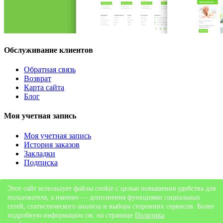
Обслуживание клиентов
Обратная связь
Возврат
Карта сайта
Блог
Моя учетная запись
Моя учетная запись
История заказов
Закладки
Подписка
Обратная связь
Этот сайт использует файлы cookie с целью повышения удобства для
пользователя, а именно — дополнения функциями социальных
г. Уфа, ул. Бакалинская д.3, ТЦ "Дуван", 2 этаж
сетей, статистического анализа и выбора сторонних сервисов. Более
8 (960) 383 15 15
подробную информацию см. на странице
Политика
zakaz_ayurveda@mail.ru