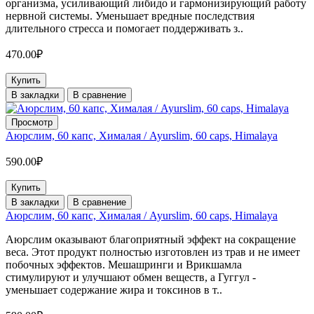
организма, усиливающий либидо и гармонизирующий работу
нервной системы. Уменьшает вредные последствия
длительного стресса и помогает поддерживать з..
470.00₽
Купить
В закладки
В сравнение
Просмотр
Аюрслим, 60 капс, Хималая / Ayurslim, 60 caps, Himalaya
590.00₽
Купить
В закладки
В сравнение
Аюрслим, 60 капс, Хималая / Ayurslim, 60 caps, Himalaya
Аюрслим оказывают благоприятный эффект на сокращение
веса. Этот продукт полностью изготовлен из трав и не имеет
побочных эффектов. Мешашринги и Врикшамла
стимулируют и улучшают обмен веществ, а Гуггул -
уменьшает содержание жира и токсинов в т..