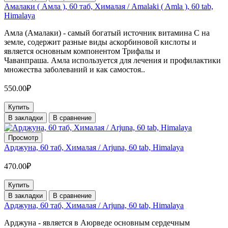
Амалаки ( Амла ), 60 таб, Хималая / Amalaki ( Amla ), 60 tab,
Himalaya
Амла (Амалаки) - самый богатый источник витамина С на
земле, содержит разные виды аскорбиновой кислоты и
является основным компонентом Трифалы и
Чаванпраша. Амла используется для лечения и профилактики
множества заболеваний и как самостоя..
550.00₽
Купить
В закладки
В сравнение
Просмотр
Арджуна, 60 таб, Хималая / Arjuna, 60 tab, Himalaya
470.00₽
Купить
В закладки
В сравнение
Арджуна, 60 таб, Хималая / Arjuna, 60 tab, Himalaya
Арджуна - является в Аюрведе основным сердечным