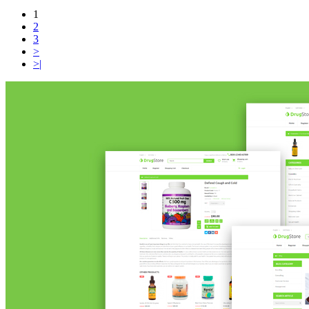
1
2
3
>
>|