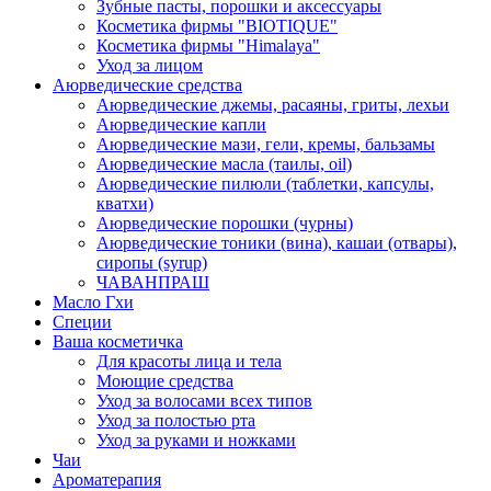
Зубные пасты, порошки и аксессуары
Косметика фирмы "BIOTIQUE"
Косметика фирмы "Himalaya"
Уход за лицом
Аюрведические средства
Аюрведические джемы, расаяны, гриты, лехьи
Аюрведические капли
Аюрведические мази, гели, кремы, бальзамы
Аюрведические масла (таилы, оil)
Аюрведические пилюли (таблетки, капсулы,
кватхи)
Аюрведические порошки (чурны)
Аюрведические тоники (вина), кашаи (отвары),
сиропы (syrup)
ЧАВАНПРАШ
Масло Гхи
Специи
Ваша косметичка
Для красоты лица и тела
Моющие средства
Уход за волосами всех типов
Уход за полостью рта
Уход за руками и ножками
Чаи
Ароматерапия