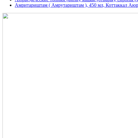
Амритариштам ( Амрутариштам ), 450 мл, Коттаккал Аюрвед