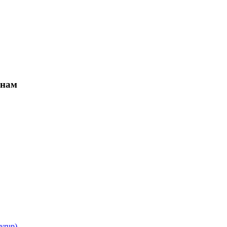
 нам
yrup)