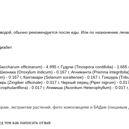
ой водой, обычно рекомендуется после еды. Или по назначению леч
иабет.
harum officinarum) - 4.995 г, Гудучи (Tinospora cordifolia) - 1.665
Шионака (Oroxylum indicum) - 0.167 г, Агниманта (Premna integrifolia
) - 0.167 г, Кантакари (Solanum surattense) - 0.167 г, Гокшура (Tribul
мбирь (Zingiber officinale) - 0.017 г, Черный перец (Piper nigrum) - 0.0
ophulariiflora) - 0.017 г, Ативиша (Aconitum Heterophyllum) - 0.017 г, ?
орам, экстрактам растений, фито композициям и БАДам (пищевым 
д тем как написать отзыв