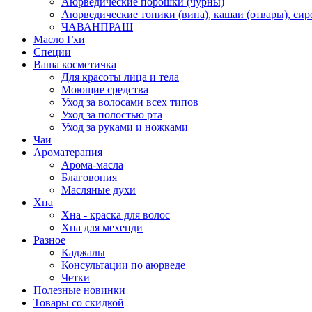
Аюрведические порошки (чурны)
Аюрведические тоники (вина), кашаи (отвары), сир
ЧАВАНПРАШ
Масло Гхи
Специи
Ваша косметичка
Для красоты лица и тела
Моющие средства
Уход за волосами всех типов
Уход за полостью рта
Уход за руками и ножками
Чаи
Ароматерапия
Арома-масла
Благовония
Масляные духи
Хна
Хна - краска для волос
Хна для мехенди
Разное
Каджалы
Консультации по аюрведе
Четки
Полезные новинки
Товары со скидкой