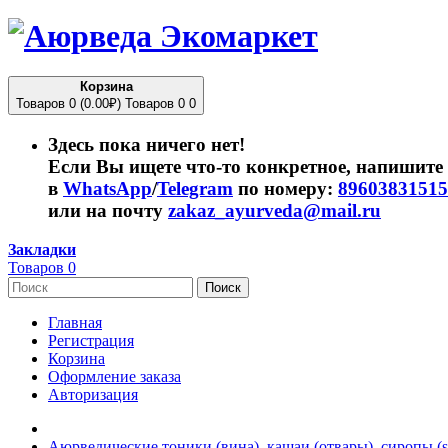
Корзина
Товаров 0 (0.00₽)
Товаров 0
0
Здесь пока ничего нет!
Если Вы ищете что-то конкретное, напишите
в
WhatsApp
/
Telegram
по номеру:
89603831515
или на почту
zakaz_ayurveda@mail.ru
Закладки
Товаров 0
Поиск
Главная
Регистрация
Корзина
Оформление заказа
Авторизация
Аюрведические тоники (вина), кашаи (отвары), сиропы (s