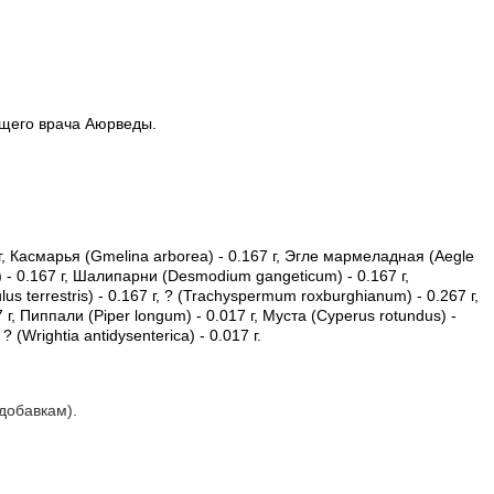
ащего врача Аюрведы.
 г, Касмарья (Gmelina arborea) - 0.167 г, Эгле мармеладная (Aegle
) - 0.167 г, Шалипарни (Desmodium gangeticum) - 0.167 г,
us terrestris) - 0.167 г, ? (Trachyspermum roxburghianum) - 0.267 г,
17 г, Пиппали (Piper longum) - 0.017 г, Муста (Cyperus rotundus) -
 (Wrightia antidysenterica) - 0.017 г.
добавкам).