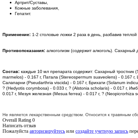
Артрит/Суставы,
Кожные заболевания,
Гепатит.
Применение:
1-2 столовые ложки 2 раза в день, разбавив тепл
Противопоказания:
алкоголизм (содержит алкоголь). Сахарный д
Состав:
каждые 10 мл препарата содержит: Сахарный тростник (Sacc
marmelos) - 0.167 г, Патала (Stereospermum suaveolens) - 0.167 г, 
Салапарни (Pseudarthria viscida) - 0.167 г, Брихати (Solanum indicum
? (Hedyotis corymbosa) - 0.033 г, ? (Alstonia scholaris) - 0.017 г, И
0.017 г, Мезуя железная (Mesua ferrea) - 0.017 г, ? (Neopicrorhiza scr
Не является лекарственным средством. Относится к травяным сб
Overall Rating 0
Написать отзыв
Пожалуйста
авторизируйтесь
или
создайте учетную запись
пере