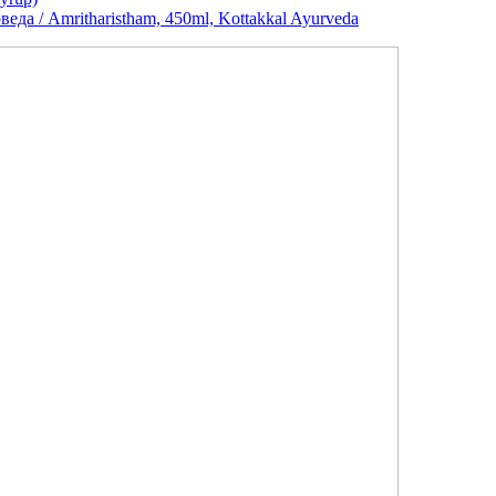
а / Amritharistham, 450ml, Kottakkal Ayurveda