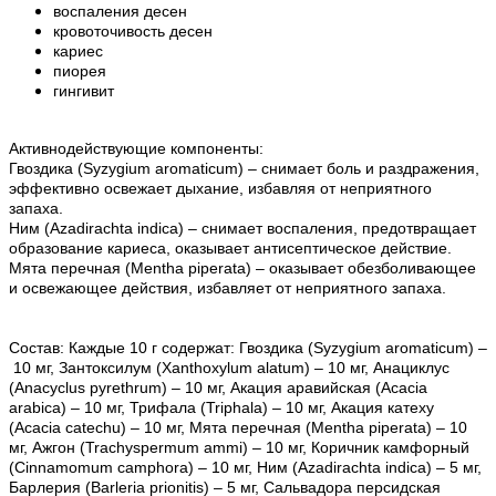
воспаления десен
кровоточивость десен
кариес
пиорея
гингивит
Активнодействующие компоненты:
Гвоздика (Syzygium aromaticum)
– снимает боль и раздражения,
эффективно освежает дыхание, избавляя от неприятного
запаха.
Ним (Azadirachta indica)
– снимает воспаления, предотвращает
образование кариеса, оказывает антисептическое действие.
Мята перечная (Mentha piperata)
– оказывает обезболивающее
и освежающее действия, избавляет от неприятного запаха.
Состав:
Каждые 10 г содержат:
Гвоздика (Syzygium aromaticum) –
10 мг, Зантоксилум (Xanthoxylum alatum) – 10 мг, Анациклус
(Anacyclus pyrethrum) – 10 мг, Акация аравийская (Acacia
arabica) – 10 мг, Трифала (Triphala) – 10 мг, Акация катеху
(Acacia catechu) – 10 мг, Мята перечная (Mentha piperata) – 10
мг, Ажгон (Trachyspermum ammi) – 10 мг, Коричник камфорный
(Cinnamomum camphora) – 10 мг, Ним (Azadirachta indica) – 5 мг,
Барлерия (Barleria prionitis) – 5 мг, Сальвадора персидская