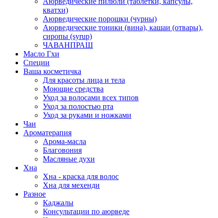
Аюрведические пилюли (таблетки, капсулы,
кватхи)
Аюрведические порошки (чурны)
Аюрведические тоники (вина), кашаи (отвары),
сиропы (syrup)
ЧАВАНПРАШ
Масло Гхи
Специи
Ваша косметичка
Для красоты лица и тела
Моющие средства
Уход за волосами всех типов
Уход за полостью рта
Уход за руками и ножками
Чаи
Ароматерапия
Арома-масла
Благовония
Масляные духи
Хна
Хна - краска для волос
Хна для мехенди
Разное
Каджалы
Консультации по аюрведе