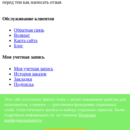
перед тем как написать отзыв
Обслуживание клиентов
Обратная связь
Возврат
Карта сайта
Блог
Моя учетная запись
Моя учетная запись
История заказов
Закладки
Подписка
Обратная связь
Этот сайт использует файлы cookie с целью повышения удобства для
пользователя, а именно — дополнения функциями социальных
г. Уфа, ул. Бакалинская д.3, ТЦ "Дуван", 2 этаж
сетей, статистического анализа и выбора сторонних сервисов. Более
8 (960) 383 15 15
подробную информацию см. на странице
Политика
zakaz_ayurveda@mail.ru
конфиденциальности
.
Пн-пт с 12:00 до 18:00