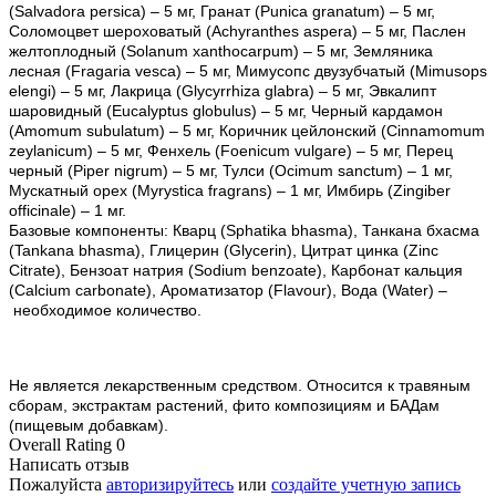
(Salvadora persica) – 5 мг, Гранат (Punica granatum) – 5 мг,
Соломоцвет шероховатый (Achyranthes aspera) – 5 мг, Паслен
желтоплодный (Solanum xanthocarpum) – 5 мг, Земляника
лесная (Fragaria vesca) – 5 мг, Мимусопс двузубчатый (Mimusops
elengi) – 5 мг, Лакрица (Glycyrrhiza glabra) – 5 мг, Эвкалипт
шаровидный (Eucalyptus globulus) – 5 мг, Черный кардамон
(Amomum subulatum) – 5 мг, Коричник цейлонский (Cinnamomum
zeylanicum) – 5 мг, Фенхель (Foenicum vulgare) – 5 мг, Перец
черный (Piper nigrum) – 5 мг, Тулси (Ocimum sanctum) – 1 мг,
Мускатный орех (Myrystica fragrans) – 1 мг, Имбирь (Zingiber
officinale) – 1 мг.
Базовые компоненты:
Кварц (Sphatika bhasma), Танкана бхасма
(Tankana bhasma), Глицерин (Glycerin), Цитрат цинка (Zinc
Citrate), Бензоат натрия (Sodium benzoate), Карбонат кальция
(Calcium carbonate), Ароматизатор (Flavour), Вода (Water) –
необходимое количество.
Не является лекарственным средством. Относится к травяным
сборам, экстрактам растений, фито композициям и БАДам
(пищевым добавкам).
Overall Rating 0
Написать отзыв
Пожалуйста
авторизируйтесь
или
создайте учетную запись